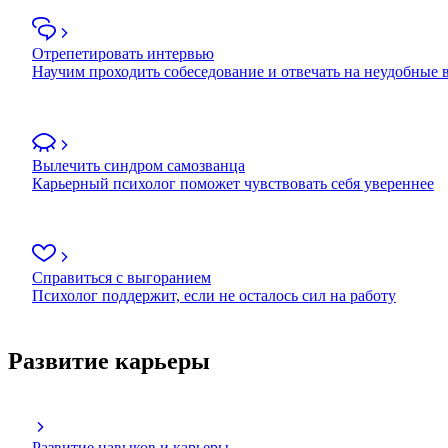
Отрепетировать интервью
Научим проходить собеседование и отвечать на неудобные
Вылечить синдром самозванца
Карьерный психолог поможет чувствовать себя увереннее
Справиться с выгоранием
Психолог поддержит, если не осталось сил на работу
Развитие карьеры
Развитие навыков и карьеры