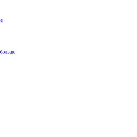
ре
 больше