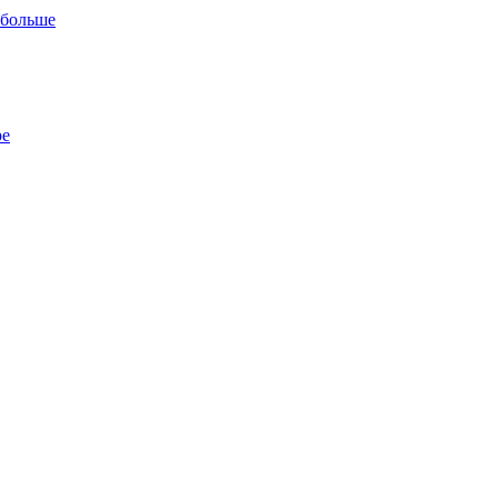
 больше
ре